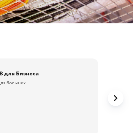
ия в
ой сети (wi-fi)
посетителей с
вашей рекламы.
льных затрат на