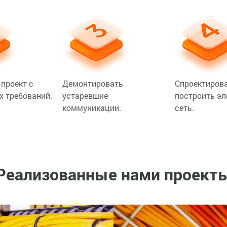
проект с
Демонтировать
Спроектирова
х требований.
устаревшие
построить э
коммуникации.
сеть.
Реализованные нами проект