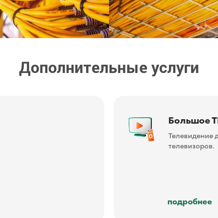
Дополнительные услуги
са
Авторизац
беспроводн
Авторизация 
размещением 
Без дополните
звонки и СМС.
подробнее